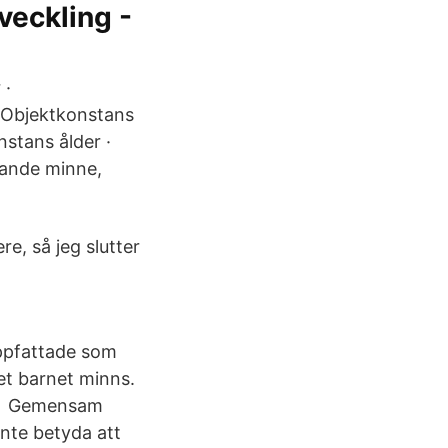
eckling -
 ·
 Objektkonstans
stans ålder ·
nande minne,
re, så jeg slutter
uppfattade som
et barnet minns.
för Gemensam
nte betyda att