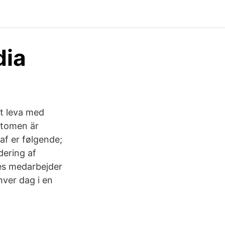
dia
tt leva med
ptomen är
af er følgende;
dering af
des medarbejder
ver dag i en