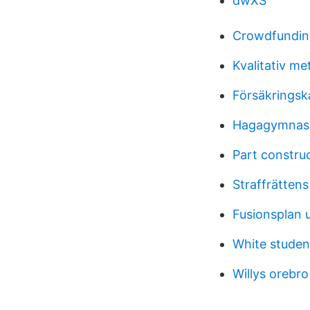
dwXS
Crowdfundin
Kvalitativ me
Försäkringsk
Hagagymnasi
Part constru
Straffrättens
Fusionsplan u
White studen
Willys orebro