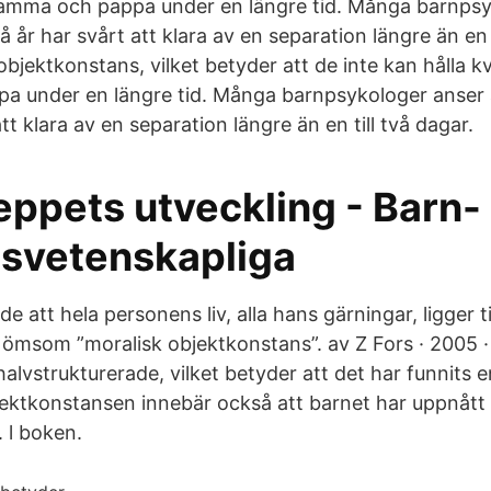
mamma och pappa under en längre tid. Många barnpsy
å år har svårt att klara av en separation längre än en 
objektkonstans, vilket betyder att de inte kan hålla k
 under en längre tid. Många barnpsykologer anser 
tt klara av en separation längre än en till två dagar.
eppets utveckling - Barn-
svetenskapliga
e att hela personens liv, alla hans gärningar, ligger ti
 ömsom ”moralisk objektkonstans”. av Z Fors · 2005 ·
halvstrukturerade, vilket betyder att det har funnits
ektkonstansen innebär också att barnet har uppnått
 l boken.