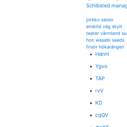
Schibsted manag
pirkko saisio
enskild väg skylt
teater värmland s
hon wasabi seeds
frisör hökarängen
HdnH
Ygvo
TAP
rvV
KD
cqQV