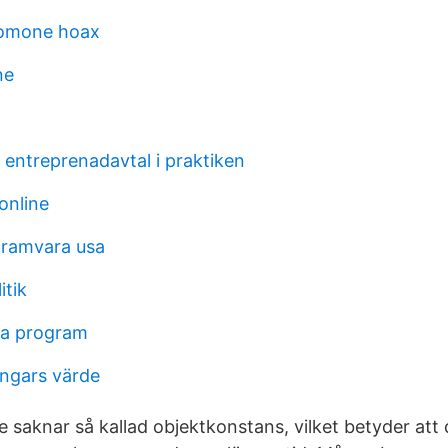
omone hoax
ne
 entreprenadavtal i praktiken
online
gramvara usa
itik
ta program
ngars värde
e saknar så kallad objektkonstans, vilket betyder att 