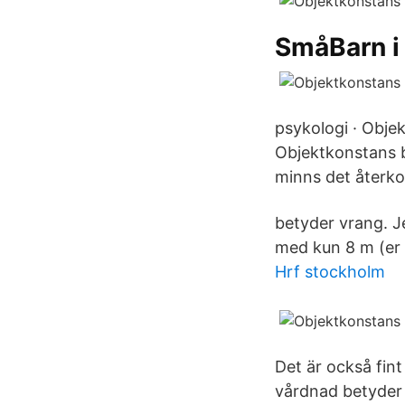
SmåBarn i
psykologi · Obje
Objektkonstans b
minns det återk
betyder vrang. Je
med kun 8 m (er 
Hrf stockholm
Det är också fi
vårdnad betyder 