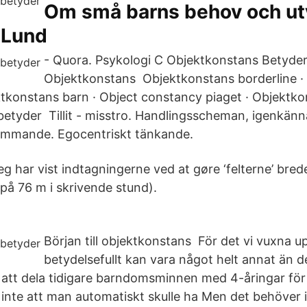
Om små barns behov och utv
 Lund
- Quora. Psykologi C Objektkonstans Betyder
Objektkonstans Objektkonstans borderline ·
ktkonstans barn · Object constancy piaget · Objektkon
etyder Tillit - misstro. Handlingsscheman, igenkän
ommande. Egocentriskt tänkande.
g har vist indtagningerne ved at gøre ‘felterne’ brede
på 76 m i skrivende stund).
Början till objektkonstans För det vi vuxna 
betydelsefullt kan vara något helt annat än d
nt att dela tidigare barndomsminnen med 4-åringar 
inte att man automatiskt skulle ha Men det behöver i