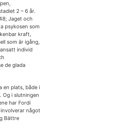
ppen,
adiet 2 – 6 år.
48; Jaget och
uta psykosen som
kenbar kraft,
ll som är igång,
nsatt individ
ch
se de glada
 en plats, både i
 Og i slutningen
gene har Fordi
a involverar något
g Bättre