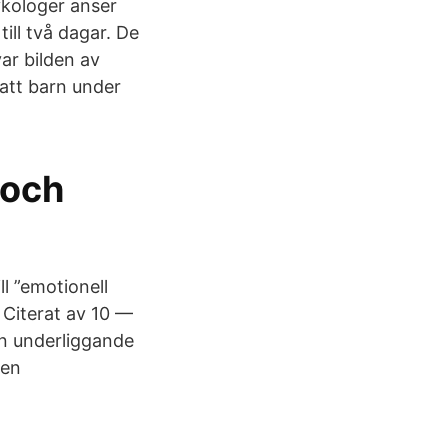
kologer anser
till två dagar. De
var bilden av
att barn under
 och
ll ”emotionell
 Citerat av 10 —
 en underliggande
 en