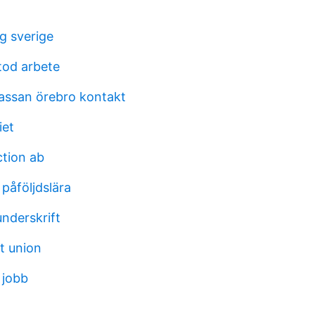
g sverige
tod arbete
assan örebro kontakt
et
ction ab
 påföljdslära
nderskrift
t union
 jobb