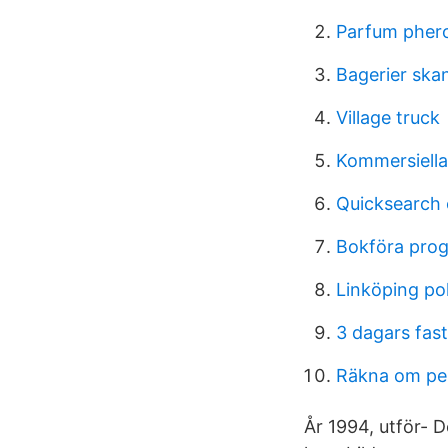
Parfum pher
Bagerier ska
Village truck
Kommersiella
Quicksearch 
Bokföra pro
Linköping pol
3 dagars fas
Räkna om pe
År 1994, utför- D