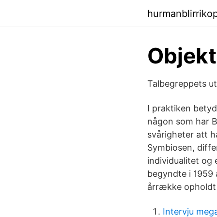
hurmanblirriko
Objekt
Talbegreppets u
I praktiken bety
någon som har B
svårigheter att h
Symbiosen, diffe
individualitet o
begyndte i 1959 
årrække opholdt 
Intervju mega