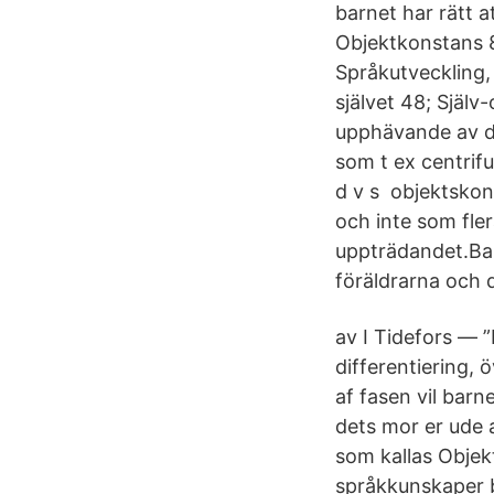
barnet har rätt 
Objektkonstans 8
Språkutveckling,
självet 48; Själ
upphävande av du
som t ex centrif
d v s objektskon
och inte som fle
uppträdandet.Bar
föräldrarna och 
av I Tidefors — 
differentiering,
af fasen vil barn
dets mor er ude a
som kallas Objek
språkkunskaper b