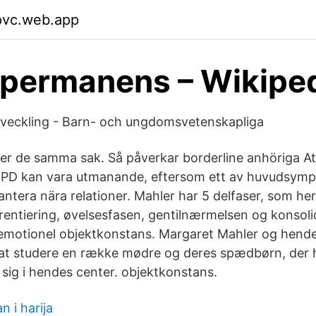
pvc.web.app
permanens – Wikipe
tveckling - Barn- och ungdomsvetenskapliga
der de samma sak. Så påverkar borderline anhöriga A
PD kan vara utmanande, eftersom ett av huvudsym
antera nära relationer. Mahler har 5 delfaser, som her
rentiering, øvelsesfasen, gentilnærmelsen og konsoli
g emotionel objektkonstans. Margaret Mahler og hen
at studere en række mødre og deres spædbørn, der h
sig i hendes center. objektkonstans.
n i harija