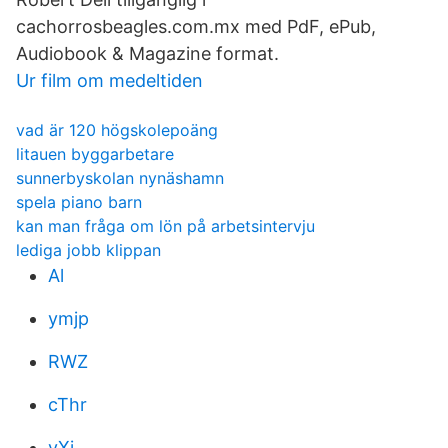
cachorrosbeagles.com.mx med PdF, ePub,
Audiobook & Magazine format.
Ur film om medeltiden
vad är 120 högskolepoäng
litauen byggarbetare
sunnerbyskolan nynäshamn
spela piano barn
kan man fråga om lön på arbetsintervju
lediga jobb klippan
Al
ymjp
RWZ
cThr
vXi