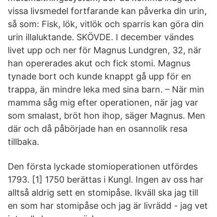
vissa livsmedel fortfarande kan påverka din urin,
så som: Fisk, lök, vitlök och sparris kan göra din
urin illaluktande. SKÖVDE. I december vändes
livet upp och ner för Magnus Lundgren, 32, när
han opererades akut och fick stomi. Magnus
tynade bort och kunde knappt gå upp för en
trappa, än mindre leka med sina barn. – När min
mamma såg mig efter operationen, när jag var
som smalast, bröt hon ihop, säger Magnus. Men
där och då påbörjade han en osannolik resa
tillbaka.
Den första lyckade stomioperationen utfördes
1793. [1] 1750 berättas i Kungl. Ingen av oss har
alltså aldrig sett en stomipåse. Ikväll ska jag till
en som har stomipåse och jag är livrädd - jag vet